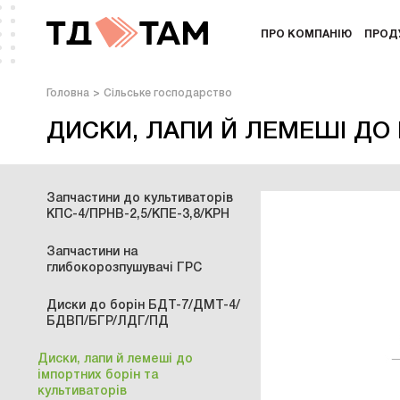
ПРО КОМПАНІЮ
ПРОД
Головна
Сільське господарство
ДИСКИ, ЛАПИ Й ЛЕМЕШІ ДО 
Запчастини до культиваторів
КПС-4/ПРНВ-2,5/КПЕ-3,8/КРН
Запчастини на
глибокорозпушувачі ГРС
Диски до борін БДТ-7/ДМТ-4/
БДВП/БГР/ЛДГ/ПД
Диски, лапи й лемеші до
імпортних борін та
культиваторів