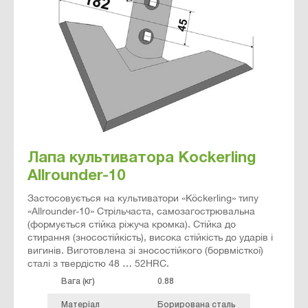
Лапа культиватора Kockerling
Allrounder-10
Застосовується на культиватори «Köckerling» типу
«Allrounder-10» Стрільчаста, самозагострювальна
(формується стійка ріжуча кромка). Стійка до
стирання (зносостійкість), висока стійкість до ударів і
вигинів. Виготовлена ​​зі зносостійкого (борвмісткої)
сталі з твердістю 48 … 52HRC.
Вага (кг)
0.88
Матеріал
Борирована сталь