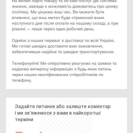
На великі партії товару та об’єми послуг діє система
знижок, завжди є можливість домовитись про цінову
політику. Ми цінуємо ваш час. Ви можете бути
впевнені, що ваш метал буде отриманий вами
наступного дня після оплати на нашому складі, а при
різанні — лише через один робочий день.
Однією з наших переваг є доставка по всій Україні.
Ми готові швидко доставити вам замовлення,
забезпечивши надійне та швидке транспортування.
Телефонуйте! Ми оперативно реагуємо на заявки та
надаємо вичерпну інформацію з будь-яких питань
через наших кваліфікованих співробітників по
телефону.
Задайте питання або залиште коментар
і ми зв’яжемося з вами в найкоротші
терміни