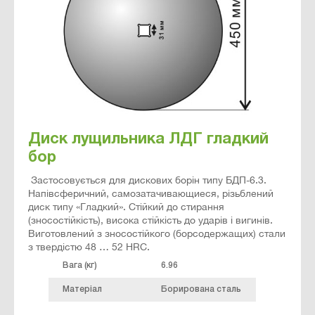
Диск лущильника ЛДГ гладкий
бор
Застосовується для дискових борін типу БДП-6.3.
Напівсферичний, самозатачивающиеся, різьблений
диск типу «Гладкий». Стійкий до стирання
(зносостійкість), висока стійкість до ударів і вигинів.
Виготовлений з зносостійкого (борсодержащих) стали
з твердістю 48 … 52 HRC.
Вага (кг)
6.96
Матеріал
Борирована сталь