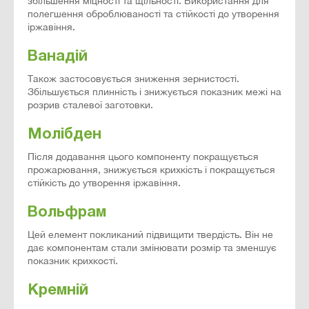
збільшення міцності та щільності. Використання для
полегшення оброблюваності та стійкості до утворення
іржавіння.
Ванадій
Також застосовується зниження зернистості.
Збільшується плинність і знижується показник межі на
розрив сталевої заготовки.
Молібден
Після додавання цього компоненту покращується
прожарювання, знижується крихкість і покращується
стійкість до утворення іржавіння.
Вольфрам
Цей елемент покликаний підвищити твердість. Він не
дає компонентам стали змінювати розмір та зменшує
показник крихкості.
Кремній