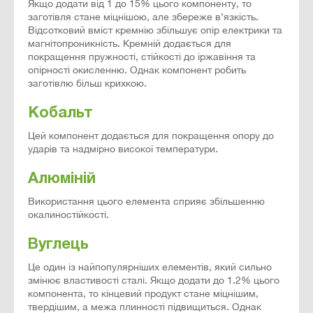
Якщо додати від 1 до 15% цього компоненту, то
заготівля стане міцнішою, але збереже в’язкість.
Відсотковий вміст кремнію збільшує опір електрики та
магнітопроникність. Кремній додається для
покращення пружності, стійкості до іржавіння та
опірності окисленню. Однак компонент робить
заготівлю більш крихкою.
Кобальт
Цей компонент додається для покращення опору до
ударів та надмірно високої температури.
Алюміній
Використання цього елемента сприяє збільшенню
окалиностійкості.
Вуглець
Це один із найпопулярніших елементів, який сильно
змінює властивості сталі. Якщо додати до 1.2% цього
компонента, то кінцевий продукт стане міцнішим,
твердішим, а межа плинності підвищиться. Однак