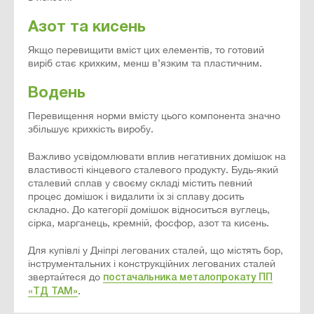
Азот та кисень
Якщо перевищити вміст цих елементів, то готовий
виріб стає крихким, менш в’язким та пластичним.
Водень
Перевищення норми вмісту цього компонента значно
збільшує крихкість виробу.
Важливо усвідомлювати вплив негативних домішок на
властивості кінцевого сталевого продукту. Будь-який
сталевий сплав у своєму складі містить певний
процес домішок і видалити їх зі сплаву досить
складно. До категорії домішок відноситься вуглець,
сірка, марганець, кремній, фосфор, азот та кисень.
Для купівлі у Дніпрі легованих сталей, що містять бор,
інструментальних і конструкційних легованих сталей
звертайтеся до
постачальника металопрокату ПП
.
«ТД ТАМ»