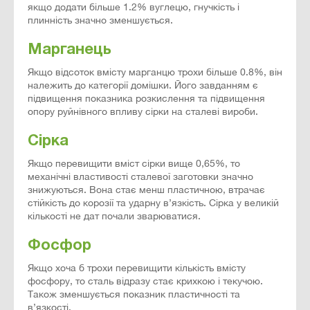
якщо додати більше 1.2% вуглецю, гнучкість і
плинність значно зменшується.
Марганець
Якщо відсоток вмісту марганцю трохи більше 0.8%, він
належить до категорії домішки. Його завданням є
підвищення показника розкислення та підвищення
опору руйнівного впливу сірки на сталеві вироби.
Сірка
Якщо перевищити вміст сірки вище 0,65%, то
механічні властивості сталевої заготовки значно
знижуються. Вона стає менш пластичною, втрачає
стійкість до корозії та ударну в’язкість. Сірка у великій
кількості не дат почали зварюватися.
Фосфор
Якщо хоча б трохи перевищити кількість вмісту
фосфору, то сталь відразу стає крихкою і текучою.
Також зменшується показник пластичності та
в’язкості.