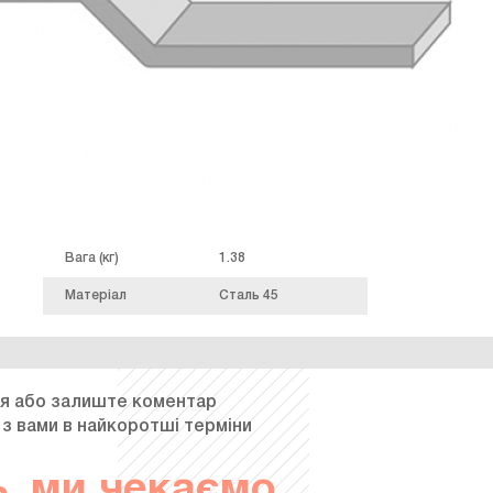
Вага (кг)
1.38
Матеріал
Сталь 45
я або залиште коментар
 з вами в найкоротші терміни
, ми чекаємо