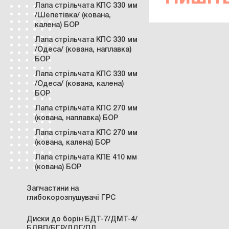
Лапа стрільчата КПС 330 мм
/Шепетівка/ (кована,
калена) БОР
Лапа стрільчата КПС 330 мм
/Одеса/ (кована, наплавка)
БОР
Лапа стрільчата КПС 330 мм
/Одеса/ (кована, калена)
БОР
Лапа стрільчата КПС 270 мм
(кована, наплавка) БОР
Лапа стрільчата КПС 270 мм
(кована, калена) БОР
Лапа стрільчата КПЕ 410 мм
(кована) БОР
Запчастини на
глибокорозпушувачі ГРС
Диски до борін БДТ-7/ДМТ-4/
БДВП/БГР/ЛДГ/ПД