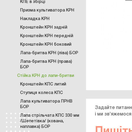
КПЕ в збірці
Призма культиватора КРН
Накладка КРН
Кронштейн КРН задній
Кронштейн КРН передній
Кронштейн КРН боковий
Лапа-бритва КРН (ліва) БОР
Лапа-бритва КРН (права)
БОР
Стійка КРН до лапи-бритви
Кронштейн КПС литий
Ступиця колеса КПС
Лапа культиватора ПРНВ
БОР
Задайте питанн
і ми зв’яжемося
Лапа стрільчата КПС 330 мм
/Шепетівка/ (кована,
наплавка) БОР
Пишіть