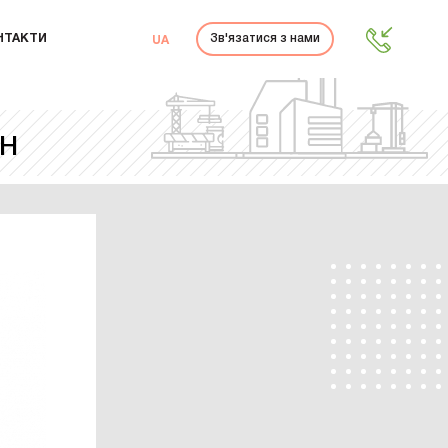
НТАКТИ
Зв'язатися з нами
UA
РН